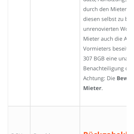
durch den Mieter e
diesen selbst zu bes
unrenovierten Woh
Mieter auch die Ab
Vormieters beseitig
307 BGB eine unan
Benachteiligung dars
Achtung: Die
Beweis
Mieter
.