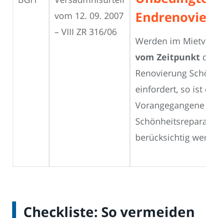
Endrenovier
vom 12. 09. 2007
– VIII ZR 316/06
Werden im Mietver
vom Zeitpunkt
der 
Renovierung Schönh
einfordert, so ist d
Vorangegangene
Schönheitsreparat
berücksichtig werde
Checkliste: So vermeiden