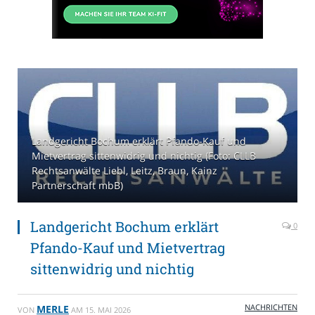
Landgericht Bochum erklärt Pfando-Kauf und
Mietvertrag sittenwidrig und nichtig (Foto: CLLB
Rechtsanwälte Liebl, Leitz, Braun, Kainz
Partnerschaft mbB)
Landgericht Bochum erklärt
0
Pfando-Kauf und Mietvertrag
sittenwidrig und nichtig
NACHRICHTEN
MERLE
VON
AM
15. MAI 2026