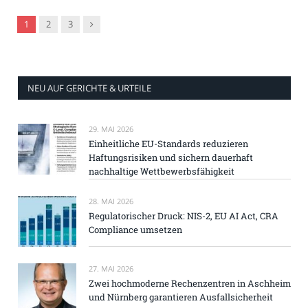
Nachfolger
1
2
3
NEU AUF GERICHTE & URTEILE
29. MAI 2026
Einheitliche EU-Standards reduzieren
Haftungsrisiken und sichern dauerhaft
nachhaltige Wettbewerbsfähigkeit
28. MAI 2026
Regulatorischer Druck: NIS-2, EU AI Act, CRA
Compliance umsetzen
27. MAI 2026
Zwei hochmoderne Rechenzentren in Aschheim
und Nürnberg garantieren Ausfallsicherheit