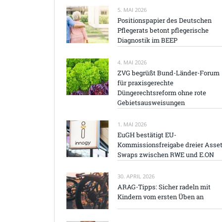
5. MAI 2026
Positionspapier des Deutschen
Pflegerats betont pflegerische
Diagnostik im BEEP
4. MAI 2026
ZVG begrüßt Bund-Länder-Forum
für praxisgerechte
Düngerechtsreform ohne rote
Gebietsausweisungen
1. MAI 2026
EuGH bestätigt EU-
Kommissionsfreigabe dreier Asset
Swaps zwischen RWE und E.ON
30. APRIL 2026
ARAG-Tipps: Sicher radeln mit
Kindern vom ersten Üben an