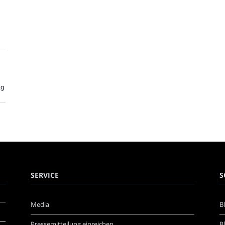
ig
SERVICE
S
Media
B
Pressemitteilung einreichen
B