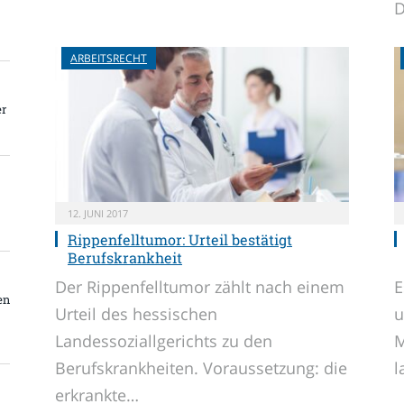
D
ARBEITSRECHT
er
12. JUNI 2017
Rippenfelltumor: Urteil bestätigt
Berufskrankheit
Der Rippenfelltumor zählt nach einem
E
en
Urteil des hessischen
u
Landessoziallgerichts zu den
M
Berufskrankheiten. Voraussetzung: die
l
erkrankte…