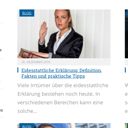
BLOG
s
26. DEZEMBER 2016
Eidesstattliche Erklärung: Definition,
Fakten und praktische Tipps
m
Viele Irrtümer über die eidesstattliche
W
Erklärung bestehen noch heute. In
e
verschiedenen Bereichen kann eine
s
en
solche…
e
BLOG