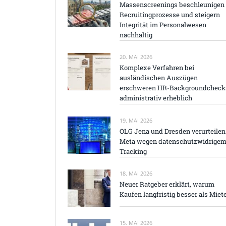
Massenscreenings beschleunigen
Recruitingprozesse und steigern
Integrität im Personalwesen
nachhaltig
20. MAI 2026
Komplexe Verfahren bei
ausländischen Auszügen
erschweren HR-Backgroundcheck
administrativ erheblich
19. MAI 2026
OLG Jena und Dresden verurteilen
Meta wegen datenschutzwidrige
Tracking
18. MAI 2026
Neuer Ratgeber erklärt, warum
Kaufen langfristig besser als Miet
15. MAI 2026