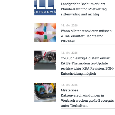
Landgericht Bochum erklärt
Pfando-Kauf und Mietvertrag
sittenwidrig und nichtig
14. MAI 2026
Wann Mieter renovieren müssen:
ARAG erläutert Rechte und
Pflichten
13. MAI 2026
OVG Schleswig-Holstein erklärt
EA189-Thermofenster-Update
rechtswidrig, KBA Revision, BGH-
Entscheidung möglich
12. MAI 2026
Mysteriöse
Katzenverschwindungen in
Vierbach wecken große Besorgnis
unter Tierhaltern