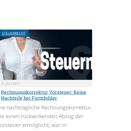
STEUERRECHT
31. JULI 2017
Rechnungskorrektur Vorsteuer: Keine
Nachteile bei Formfehler
ie nachträgliche Rechnungskorrektur,
ie einen rückwirkenden Abzug der
orsteuer ermöglicht, war in