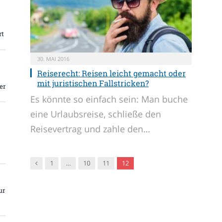
rt
30. MAI 2016
Reiserecht: Reisen leicht gemacht oder
mit juristischen Fallstricken?
er
Es könnte so einfach sein: Man buche
eine Urlaubsreise, schließe den
Reisevertrag und zahle den…
Vorgänger
1
…
10
11
12
ur