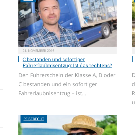
21. NOVEMBER 2016
C bestanden und sofortiger
Fahrerlaubnisentzug: Ist das rechtens?
Den Führerschein der Klasse A, B oder
D
C bestanden und ein sofortiger
d
Fahrerlaubnisentzug – ist…
R
u
REISERECHT