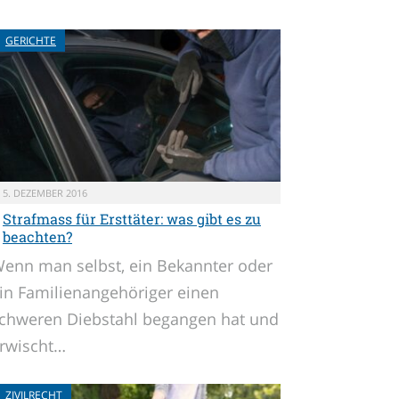
GERICHTE
5. DEZEMBER 2016
Strafmass für Ersttäter: was gibt es zu
beachten?
enn man selbst, ein Bekannter oder
in Familienangehöriger einen
chweren Diebstahl begangen hat und
rwischt…
ZIVILRECHT