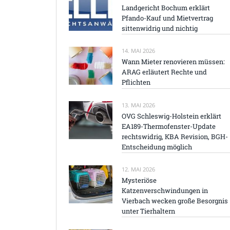
Landgericht Bochum erklärt
Pfando-Kauf und Mietvertrag
sittenwidrig und nichtig
14. MAI 2026
Wann Mieter renovieren müssen:
ARAG erläutert Rechte und
Pflichten
13. MAI 2026
OVG Schleswig-Holstein erklärt
EA189-Thermofenster-Update
rechtswidrig, KBA Revision, BGH-
Entscheidung möglich
12. MAI 2026
Mysteriöse
Katzenverschwindungen in
Vierbach wecken große Besorgnis
unter Tierhaltern