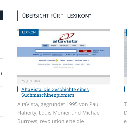
ÜBERSICHT FÜR "
LEXIKON
"
LEXIKON
AI
25. JUNI 2024
AltaVista: Die Geschichte eines
Suchmaschinenpioniers
n
AltaVista, gegründet 1995 von Paul
T
Flaherty, Louis Monier und Michael
D
Burrows, revolutionierte die
e