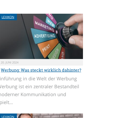
LEXIKON
20. JUNI 2024
Werbung: Was steckt wirklich dahinter?
inführung in die Welt der Werbung
erbung ist ein zentraler Bestandteil
oderner Kommunikation und
pielt…
LEXIKON