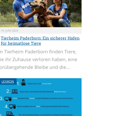
19. JUNI 2024
Tierheim Paderborn: Ein sicherer Hafen
für heimatlose Tiere
m Tierheim Paderborn finden Tiere,
ie ihr Zuhause verloren haben, eine
orübergehende Bleibe und die…
LEXIKON