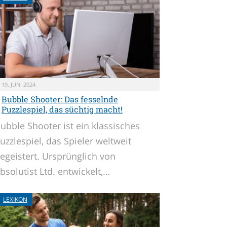
19. JUNI 2024
Bubble Shooter: Das fesselnde
Puzzlespiel, das süchtig macht!
ubble Shooter ist ein klassisches
uzzlespiel, das Spieler weltweit
egeistert. Ursprünglich von
bsolutist Ltd. entwickelt,…
LEXIKON