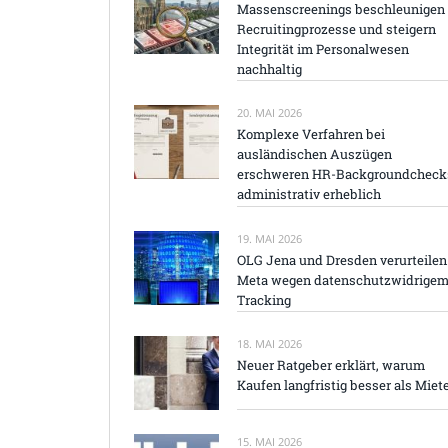
Massenscreenings beschleunigen
Recruitingprozesse und steigern
Integrität im Personalwesen
nachhaltig
20. MAI 2026
Komplexe Verfahren bei
ausländischen Auszügen
erschweren HR-Backgroundcheck
administrativ erheblich
19. MAI 2026
OLG Jena und Dresden verurteilen
Meta wegen datenschutzwidrige
Tracking
18. MAI 2026
Neuer Ratgeber erklärt, warum
Kaufen langfristig besser als Miet
15. MAI 2026