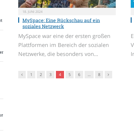
18. JUNI 2024
MySpace: Eine Rückschau auf ein
rt
soziales Netzwerk
MySpace war eine der ersten großen
E
Plattformen im Bereich der sozialen
V
er
Netzwerke, die besonders von…
I
Vorgänger
Nachfolger
1
2
3
4
5
6
…
8
ur