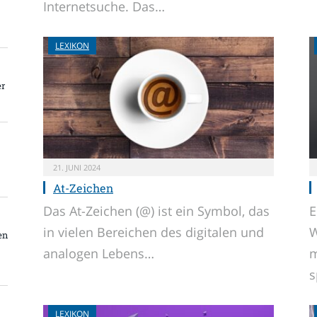
Internetsuche. Das…
LEXIKON
er
21. JUNI 2024
At-Zeichen
Das At-Zeichen (@) ist ein Symbol, das
E
in vielen Bereichen des digitalen und
W
en
analogen Lebens…
m
s
LEXIKON