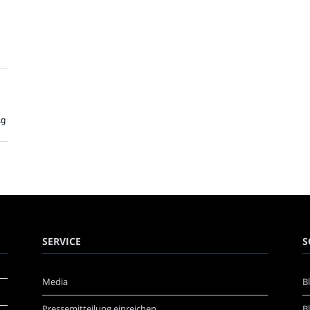
ig
SERVICE
S
Media
B
Pressemitteilung einreichen
B