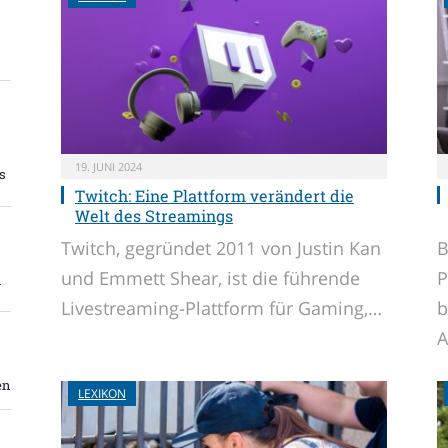
19. JUNI 2024
s
Twitch: Eine Plattform verändert die
Welt des Streamings
Twitch, gegründet 2011 von Justin Kan
B
und Emmett Shear, ist die führende
P
m
Livestreaming-Plattform für Gaming,…
b
A
en
LEXIKON