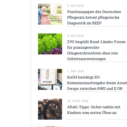
5. MAI 2026
Positionspapier des Deutschen
Pflegerats betont pflegerische
Diagnostik im BEEP
4. MAI 2026
ZVG begrüßt Bund-Länder-Forum
für praxisgerechte
Düngerechtsreform ohne rote
Gebietsausweisungen
1. MAI 2026
EuGH bestätigt EU-
Kommissionsfreigabe dreier Asset
Swaps zwischen RWE und E.ON
30. APRIL 2026
ARAG-Tipps: Sicher radeln mit
Kindern vom ersten Üben an