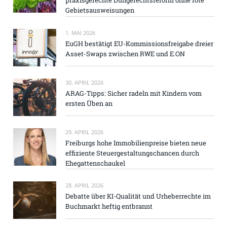
praxisgerechte Düngerechtsreform ohne rote
Gebietsausweisungen
1. MAI 2026
EuGH bestätigt EU-Kommissionsfreigabe dreier
Asset-Swaps zwischen RWE und E.ON
30. APRIL 2026
ARAG-Tipps: Sicher radeln mit Kindern vom
ersten Üben an
29. APRIL 2026
Freiburgs hohe Immobilienpreise bieten neue
effiziente Steuergestaltungschancen durch
Ehegattenschaukel
28. APRIL 2026
Debatte über KI-Qualität und Urheberrechte im
Buchmarkt heftig entbrannt