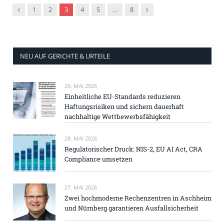
Vorgänger
Nachfolger
1
2
3
4
5
…
8
NEU AUF GERICHTE & URTEILE
29. MAI 2026
Einheitliche EU-Standards reduzieren
Haftungsrisiken und sichern dauerhaft
nachhaltige Wettbewerbsfähigkeit
28. MAI 2026
Regulatorischer Druck: NIS-2, EU AI Act, CRA
Compliance umsetzen
27. MAI 2026
Zwei hochmoderne Rechenzentren in Aschheim
und Nürnberg garantieren Ausfallsicherheit