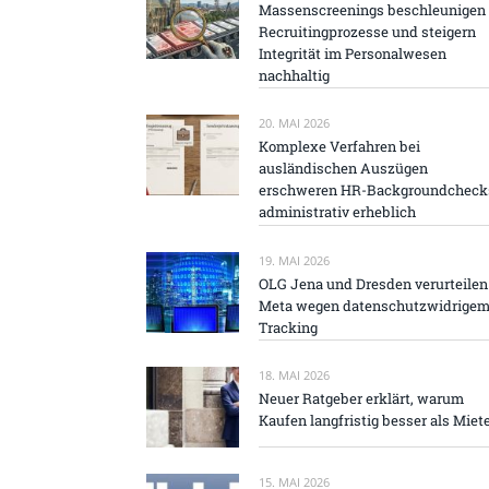
Massenscreenings beschleunigen
Recruitingprozesse und steigern
Integrität im Personalwesen
nachhaltig
20. MAI 2026
Komplexe Verfahren bei
ausländischen Auszügen
erschweren HR-Backgroundcheck
administrativ erheblich
19. MAI 2026
OLG Jena und Dresden verurteilen
Meta wegen datenschutzwidrige
Tracking
18. MAI 2026
Neuer Ratgeber erklärt, warum
Kaufen langfristig besser als Miet
15. MAI 2026