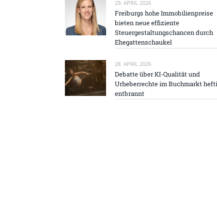
29. APRIL 2026
Freiburgs hohe Immobilienpreise
bieten neue effiziente
Steuergestaltungschancen durch
Ehegattenschaukel
28. APRIL 2026
Debatte über KI-Qualität und
Urheberrechte im Buchmarkt heft
entbrannt