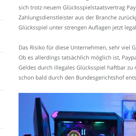
sich trotz neuem Glücksspielstaatsvertrag Pay
Zahlungsdienstleister aus der Branche zurüc
Glücksspiel unter strengen Auflagen jetzt legal 
Das Risiko für diese Unternehmen, sehr viel Ge
Ob es allerdings tatsächlich möglich ist, Paypa
Geldes durch illegales Glücksspiel haftbar zu
schon bald durch den Bundesgerichtshof ent