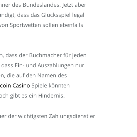
hner des Bundeslandes. Jetzt aber
ndigt, dass das Glücksspiel legal
on Sportwetten sollen ebenfalls
in, dass der Buchmacher für jeden
d dass Ein- und Auszahlungen nur
n, die auf den Namen des
coin Casino
Spiele könnten
ch gibt es ein Hindernis.
ner der wichtigsten Zahlungsdienstler