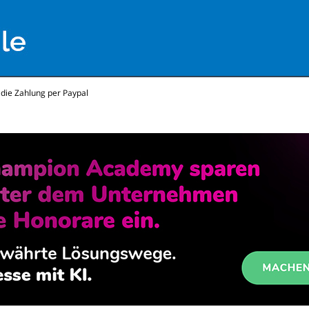
 die Zahlung per Paypal