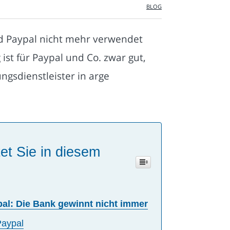
BLOG
nd Paypal nicht mehr verwendet
ist für Paypal und Co. zwar gut,
ngsdienstleister in arge
et Sie in diesem
al: Die Bank gewinnt nicht immer
Paypal