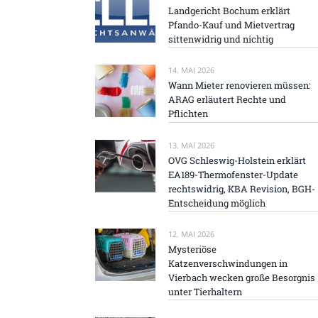
Landgericht Bochum erklärt
Pfando-Kauf und Mietvertrag
sittenwidrig und nichtig
14. MAI 2026
Wann Mieter renovieren müssen:
ARAG erläutert Rechte und
Pflichten
13. MAI 2026
OVG Schleswig-Holstein erklärt
EA189-Thermofenster-Update
rechtswidrig, KBA Revision, BGH-
Entscheidung möglich
12. MAI 2026
Mysteriöse
Katzenverschwindungen in
Vierbach wecken große Besorgnis
unter Tierhaltern