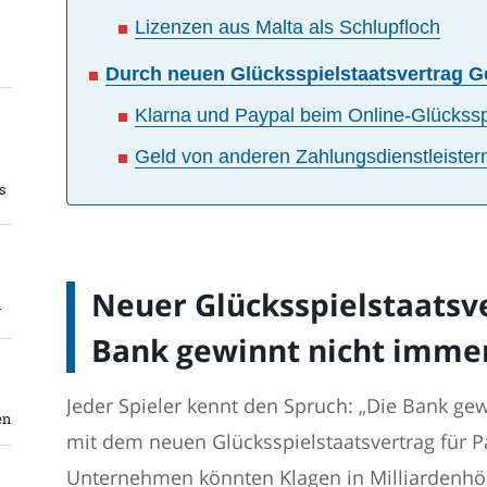
Lizenzen aus Malta als Schlupfloch
Durch neuen Glücksspielstaatsvertrag G
Klarna und Paypal beim Online-Glückssp
Geld von anderen Zahlungsdienstleister
s
Neuer Glücksspielstaatsve
m
Bank gewinnt nicht imme
Jeder Spieler kennt den Spruch: „Die Bank gew
en
mit dem neuen Glücksspielstaatsvertrag für 
Unternehmen könnten Klagen in Milliardenh