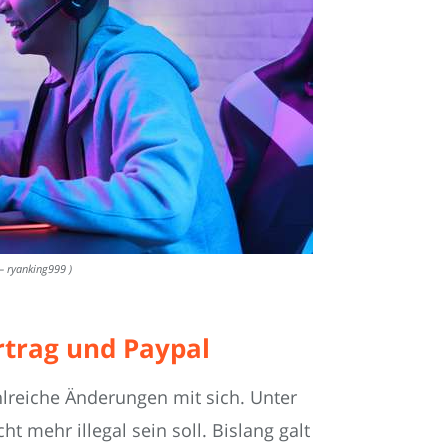
– ryanking999 )
rtrag und Paypal
hlreiche Änderungen mit sich. Unter
t mehr illegal sein soll. Bislang galt