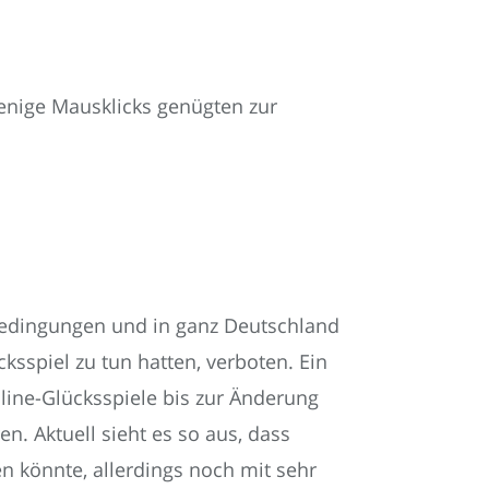
enige Mausklicks genügten zur
edingungen und in ganz Deutschland
sspiel zu tun hatten, verboten. Ein
line-Glücksspiele bis zur Änderung
en. Aktuell sieht es so aus, dass
 könnte, allerdings noch mit sehr