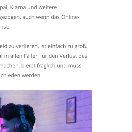
pal, Klarna und weitere
kgezogen, auch wenn das Online-
ist.
ld zu verlieren, ist einfach zu groß.
l in allen Fällen für den Verlust des
 machen, bleibt fraglich und muss
schieden werden.