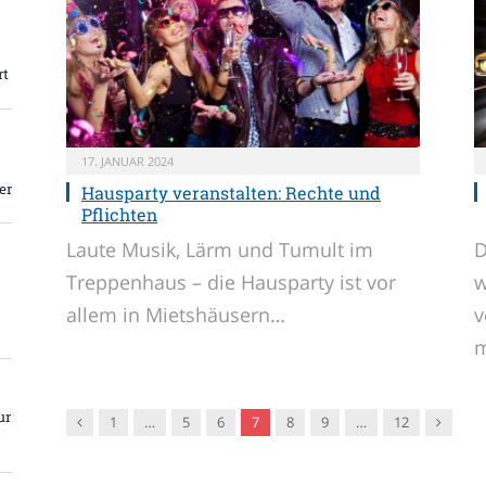
rt
17. JANUAR 2024
er
Hausparty veranstalten: Rechte und
Pflichten
Laute Musik, Lärm und Tumult im
D
Treppenhaus – die Hausparty ist vor
w
allem in Mietshäusern…
v
m
ur
Vorgänger
Nachfol
1
…
5
6
7
8
9
…
12