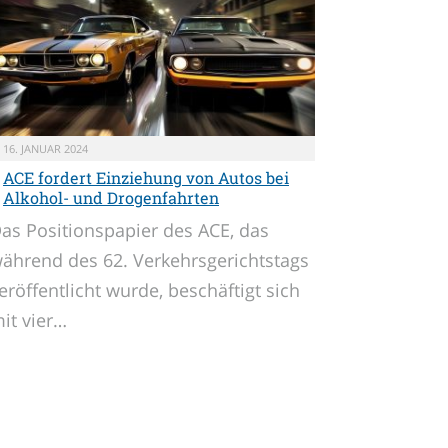
16. JANUAR 2024
ACE fordert Einziehung von Autos bei
Alkohol- und Drogenfahrten
as Positionspapier des ACE, das
ährend des 62. Verkehrsgerichtstags
eröffentlicht wurde, beschäftigt sich
it vier…
ger