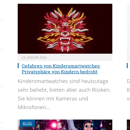
23. JANUAR 2024
Gefahren von Kindersmartwatches:
Privatsphäre von Kindern bedroht
Kindersmartwatches sind heutzutage
D
sehr beliebt, bieten aber auch Risiken.
K
Sie können mit Kameras und
v
Mikrofonen…
BLOG