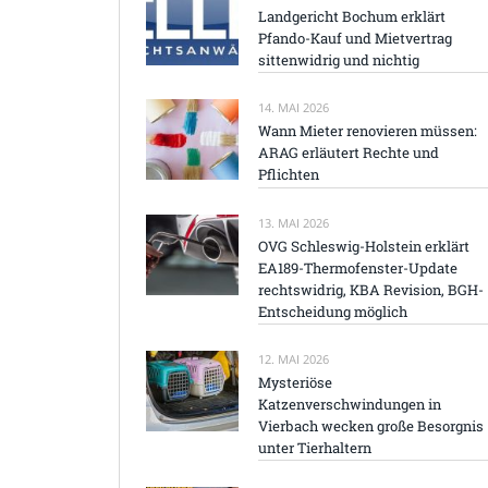
Landgericht Bochum erklärt
Pfando-Kauf und Mietvertrag
sittenwidrig und nichtig
14. MAI 2026
Wann Mieter renovieren müssen:
ARAG erläutert Rechte und
Pflichten
13. MAI 2026
OVG Schleswig-Holstein erklärt
EA189-Thermofenster-Update
rechtswidrig, KBA Revision, BGH-
Entscheidung möglich
12. MAI 2026
Mysteriöse
Katzenverschwindungen in
Vierbach wecken große Besorgnis
unter Tierhaltern