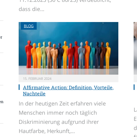
dass die…
BLOG
er
15. FEBRUAR 2024
Affirmative Action: Definition, Vorteile,
Nachteile
en
In der heutigen Zeit erfahren viele
L
Menschen immer noch täglich
E
Diskriminierung aufgrund ihrer
d
Hautfarbe, Herkunft,…
f