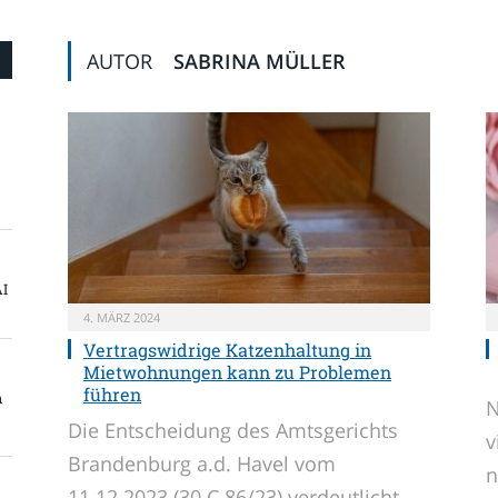
AUTOR
SABRINA MÜLLER
AI
4. MÄRZ 2024
Vertragswidrige Katzenhaltung in
Mietwohnungen kann zu Problemen
führen
n
N
Die Entscheidung des Amtsgerichts
v
Brandenburg a.d. Havel vom
n
11.12.2023 (30 C 86/23) verdeutlicht,