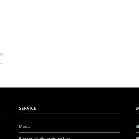
ig
SERVICE
S
Media
B
Pressemitteilung einreichen
B