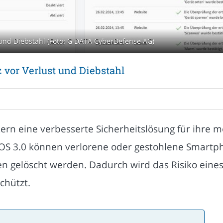
 und Diebstahl (Foto: G DATA CyberDefense AG)
 vor Verlust und Diebstahl
ern eine verbesserte Sicherheitslösung für ihre 
OS 3.0 können verlorene oder gestohlene Smartph
en gelöscht werden. Dadurch wird das Risiko eines
chützt.