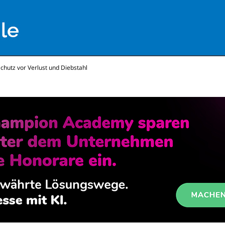
chutz vor Verlust und Diebstahl