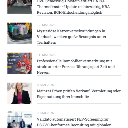
OVG Schleswig-Holstein erklärt EA189-
Thermofenster-Update rechtswidrig, KBA
Revision, BGH-Entscheidung möglich
12. MAI 2026
Mysteriöse Katzenverschwindungen in
Vierbach wecken große Besorgnis unter
Tierhaltern
11. MAI 2026
Professionelle Immobilienvermarktung mit
strukturierter Prozessführung spart Zeit und
Nerven
8. MAI 2026
Mainzer Erben prüfen Verkauf, Vermietung oder
Eigennutzung ihrer Immobilie
7. MAI 2026
Validato automatisiert PEP-Screening für
DSGVO-konformes Recruiting mit globalen