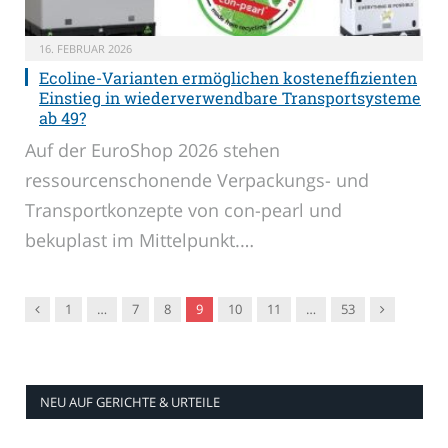
16. FEBRUAR 2026
Ecoline-Varianten ermöglichen kosteneffizienten
Einstieg in wiederverwendbare Transportsysteme
ab 49?
Auf der EuroShop 2026 stehen
ressourcenschonende Verpackungs- und
Transportkonzepte von con-pearl und
bekuplast im Mittelpunkt.…
Vorgänger
Nachfolger
1
…
7
8
9
10
11
…
53
NEU AUF GERICHTE & URTEILE