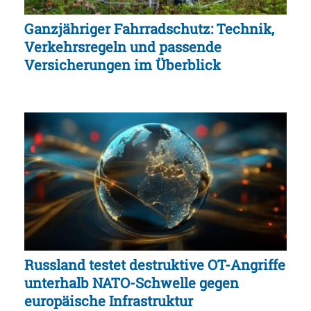
Ganzjähriger Fahrradschutz: Technik,
Verkehrsregeln und passende
Versicherungen im Überblick
Russland testet destruktive OT-Angriffe
unterhalb NATO-Schwelle gegen
europäische Infrastruktur