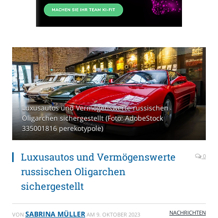
Luxusautos und Vermögenswerte russischen
Oligarchen sichergestellt (Foto: AdobeStock
335001816 perekotypole)
Luxusautos und Vermögenswerte
0
russischen Oligarchen
sichergestellt
NACHRICHTEN
SABRINA MÜLLER
VON
AM
9. OKTOBER 2023