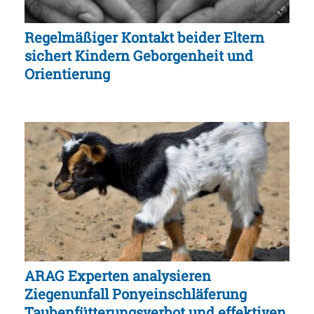
Regelmäßiger Kontakt beider Eltern
sichert Kindern Geborgenheit und
Orientierung
ARAG Experten analysieren
Ziegenunfall Ponyeinschläferung
Taubenfütterungsverbot und effektiven