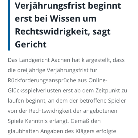
Verjährungsfrist beginnt
erst bei Wissen um
Rechtswidrigkeit, sagt
Gericht
Das Landgericht Aachen hat klargestellt, dass
die dreijährige Verjährungsfrist für
Rückforderungsansprüche aus Online-
Glücksspielverlusten erst ab dem Zeitpunkt zu
laufen beginnt, an dem der betroffene Spieler
von der Rechtswidrigkeit der angebotenen
Spiele Kenntnis erlangt. Gemäß den
glaubhaften Angaben des Klägers erfolgte