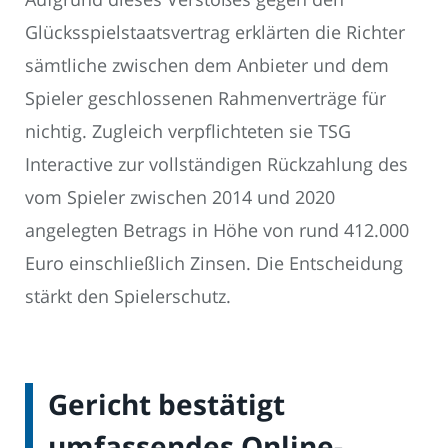
Glücksspielstaatsvertrag erklärten die Richter
sämtliche zwischen dem Anbieter und dem
Spieler geschlossenen Rahmenverträge für
nichtig. Zugleich verpflichteten sie TSG
Interactive zur vollständigen Rückzahlung des
vom Spieler zwischen 2014 und 2020
angelegten Betrags in Höhe von rund 412.000
Euro einschließlich Zinsen. Die Entscheidung
stärkt den Spielerschutz.
Gericht bestätigt
umfassendes Online-