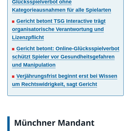
Glücksspielverbot ohne
Kategorieausnahmen für alle Spielarten
Gericht betont TSG Interactive trägt
organisatorische Verantwortung und
Lizenzpflicht
Gericht betont: Online-Glücksspielverbot
schützt Spieler vor Gesundheitsgefahren
und Manipulation
Verjährungsfrist beginnt erst bei Wissen
um Rechtswidrigkeit, sagt Gericht
Münchner Mandant