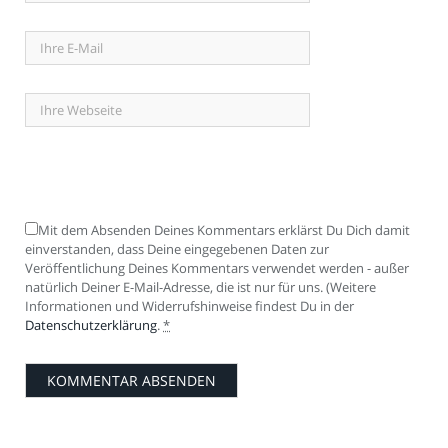
Mit dem Absenden Deines Kommentars erklärst Du Dich damit
einverstanden, dass Deine eingegebenen Daten zur
Veröffentlichung Deines Kommentars verwendet werden - außer
natürlich Deiner E-Mail-Adresse, die ist nur für uns. (Weitere
Informationen und Widerrufshinweise findest Du in der
Datenschutzerklärung
.
*