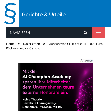
NAVIGIEREN
Gerichte & Urteile
»
»
Home
Nachrichten
Mandant von CLLB erzielt 412.000 Euro
Rückzahlung vor Gericht