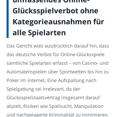
Glücksspielverbot ohne
Kategorieausnahmen für
alle Spielarten
Das Gericht wies ausdrücklich darauf hin, dass
das deutsche Verbot für Online-Glücksspiele
sämtliche Spielarten erfasst – von Casino- und
Automatenspielen über Sportwetten bis hin zu
Poker im Internet. Eine Aufspaltung nach
Spielgattung sei irrelevant, da der
Glücksspielstaatsvertrag insgesamt darauf
abzielt, Risiken wie Spielsucht, Manipulation
und nachgelagerte Kriminalität zu minimieren.