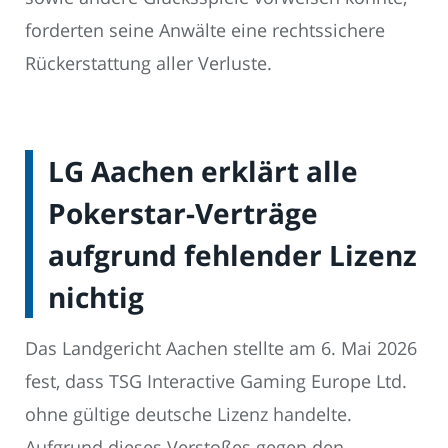
forderten seine Anwälte eine rechtssichere
Rückerstattung aller Verluste.
LG Aachen erklärt alle
Pokerstar-Verträge
aufgrund fehlender Lizenz
nichtig
Das Landgericht Aachen stellte am 6. Mai 2026
fest, dass TSG Interactive Gaming Europe Ltd.
ohne gültige deutsche Lizenz handelte.
Aufgrund dieses Verstoßes gegen den