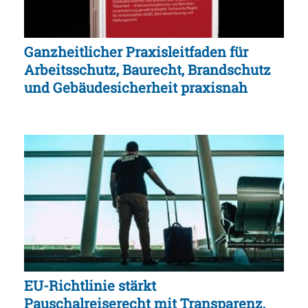
Ganzheitlicher Praxisleitfaden für
Arbeitsschutz, Baurecht, Brandschutz
und Gebäudesicherheit praxisnah
EU-Richtlinie stärkt
Pauschalreiserecht mit Transparenz,