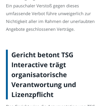
Ein pauschaler Verstoß gegen dieses
umfassende Verbot führe unweigerlich zur
Nichtigkeit aller im Rahmen der unerlaubten
Angebote geschlossenen Verträge.
Gericht betont TSG
Interactive trägt
organisatorische
Verantwortung und
Lizenzpflicht