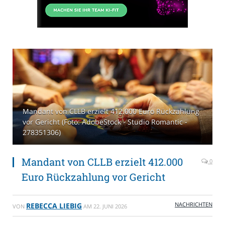
Mandant von CLLB erzielt 412.000 Euro Rückzahlung
vor Gericht (Foto: AdobeStock - Studio Romantic -
278351306)
Mandant von CLLB erzielt 412.000
0
Euro Rückzahlung vor Gericht
NACHRICHTEN
REBECCA LIEBIG
VON
AM
22. JUNI 2026