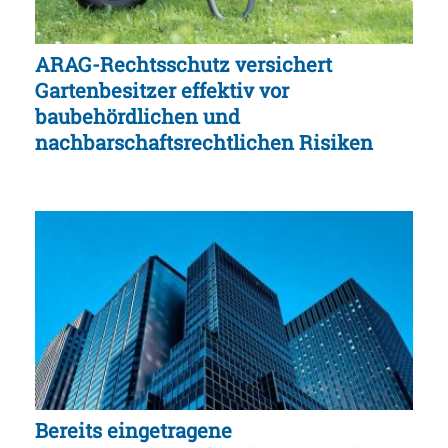
ARAG-Rechtsschutz versichert
Gartenbesitzer effektiv vor
baubehördlichen und
nachbarschaftsrechtlichen Risiken
Bereits eingetragene