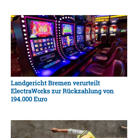
Landgericht Bremen verurteilt
ElectraWorks zur Rückzahlung von
194.000 Euro