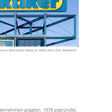
ktion in Deutschland, Anfang der 2000er Jahre. (Foto: AdobeStock
Unternehmen prägten. 1978 gegründet,