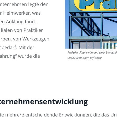
Unternehmen legte den
ür Heimwerker, was
en Anklang fand.
lialen von Praktiker
werben, von Werkzeugen
nbedarf. Mit der
Praktiker Filiale während einer Sondera
nahrung“ wurde die
293220889 Björn Wylezich)
nternehmensentwicklung
ichte mehrere entscheidende Entwicklungen, die das 