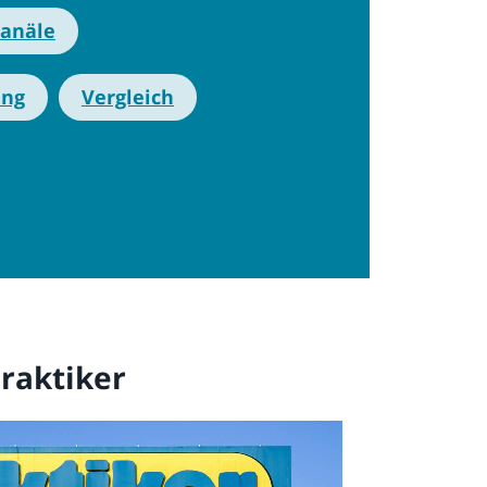
kanäle
ung
Vergleich
raktiker