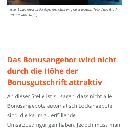
Jeder Bonus muss in der Regel mehrfach umgesetzt werden. (Foto: AdobeStock –
1067707499 Andrii)
Das Bonusangebot wird nicht
durch die Höhe der
Bonusgutschrift attraktiv
An dieser Stelle ist zu sagen, dass nicht alle
Bonusangebote automatisch Lockangebote
sind, die kaum zu erfüllende
Umsatzbedingungen haben. Jedoch muss man