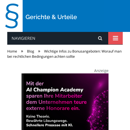
NAVIGIEREN
Gerichte & Urteile
»
»
Home
Blog
Wichtige Infos zu Bonusangeboten: Worauf man
bei rechtlichen Bedingungen achten sollte