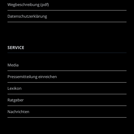
Wegbeschreibung (pdf)
Datenschutzerklärung
SERVICE
Media
Pressemitteilung einreichen
Lexikon
Ratgeber
Nachrichten