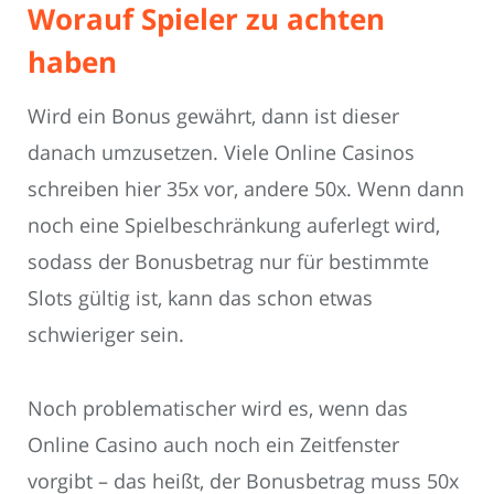
Worauf Spieler zu achten
haben
Wird ein Bonus gewährt, dann ist dieser
danach umzusetzen. Viele Online Casinos
schreiben hier 35x vor, andere 50x. Wenn dann
noch eine Spielbeschränkung auferlegt wird,
sodass der Bonusbetrag nur für bestimmte
Slots gültig ist, kann das schon etwas
schwieriger sein.
Noch problematischer wird es, wenn das
Online Casino auch noch ein Zeitfenster
vorgibt – das heißt, der Bonusbetrag muss 50x