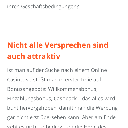
ihren Geschäftsbedingungen?
Nicht alle Versprechen sind
auch attraktiv
Ist man auf der Suche nach einem Online
Casino, so stößt man in erster Linie auf
Bonusangebote: Willkommensbonus,
Einzahlungsbonus, Cashback – das alles wird
bunt hervorgehoben, damit man die Werbung
gar nicht erst übersehen kann. Aber am Ende
geht es nicht unbedingt um die Höhe des