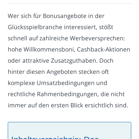
Wer sich für Bonusangebote in der
Glücksspielbranche interessiert, stößt
schnell auf zahlreiche Werbeversprechen:
hohe Willkommensboni, Cashback-Aktionen
oder attraktive Zusatzguthaben. Doch
hinter diesen Angeboten stecken oft
komplexe Umsatzbedingungen und
rechtliche Rahmenbedingungen, die nicht
immer auf den ersten Blick ersichtlich sind.