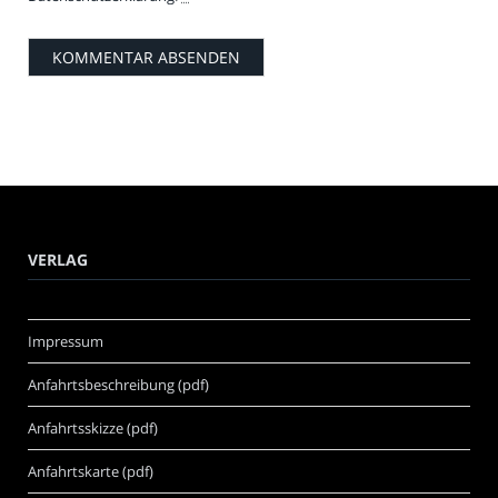
VERLAG
Impressum
Anfahrtsbeschreibung (pdf)
Anfahrtsskizze (pdf)
Anfahrtskarte (pdf)