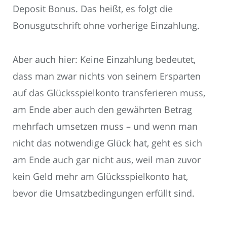
Deposit Bonus. Das heißt, es folgt die
Bonusgutschrift ohne vorherige Einzahlung.
Aber auch hier: Keine Einzahlung bedeutet,
dass man zwar nichts von seinem Ersparten
auf das Glücksspielkonto transferieren muss,
am Ende aber auch den gewährten Betrag
mehrfach umsetzen muss – und wenn man
nicht das notwendige Glück hat, geht es sich
am Ende auch gar nicht aus, weil man zuvor
kein Geld mehr am Glücksspielkonto hat,
bevor die Umsatzbedingungen erfüllt sind.