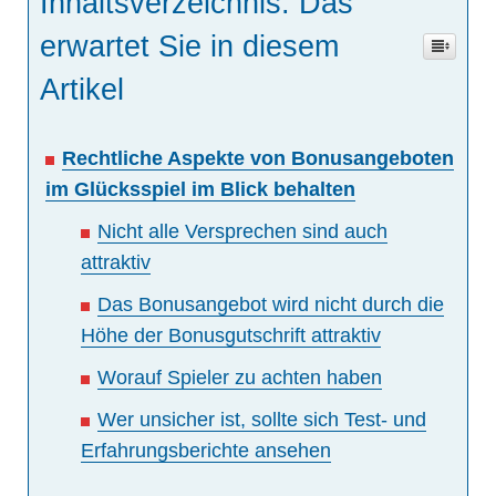
Inhaltsverzeichnis: Das
erwartet Sie in diesem
Artikel
Rechtliche Aspekte von Bonusangeboten
im Glücksspiel im Blick behalten
Nicht alle Versprechen sind auch
attraktiv
Das Bonusangebot wird nicht durch die
Höhe der Bonusgutschrift attraktiv
Worauf Spieler zu achten haben
Wer unsicher ist, sollte sich Test- und
Erfahrungsberichte ansehen