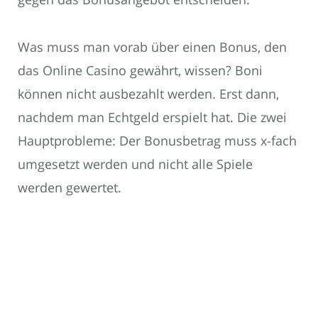
Was muss man vorab über einen Bonus, den
das Online Casino gewährt, wissen? Boni
können nicht ausbezahlt werden. Erst dann,
nachdem man Echtgeld erspielt hat. Die zwei
Hauptprobleme: Der Bonusbetrag muss x-fach
umgesetzt werden und nicht alle Spiele
werden gewertet.