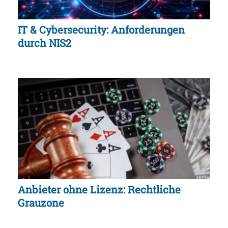
IT & Cybersecurity: Anforderungen
durch NIS2
Anbieter ohne Lizenz: Rechtliche
Grauzone