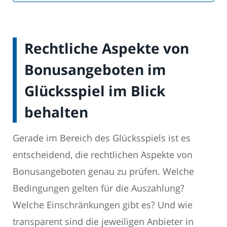
Rechtliche Aspekte von
Bonusangeboten im
Glücksspiel im Blick
behalten
Gerade im Bereich des Glücksspiels ist es
entscheidend, die rechtlichen Aspekte von
Bonusangeboten genau zu prüfen. Welche
Bedingungen gelten für die Auszahlung?
Welche Einschränkungen gibt es? Und wie
transparent sind die jeweiligen Anbieter in