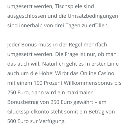
umgesetzt werden, Tischspiele sind
ausgeschlossen und die Umsatzbedingungen
sind innerhalb von drei Tagen zu erfüllen.
Jeder Bonus muss in der Regel mehrfach
umgesetzt werden. Die Frage ist nur, ob man
das auch will. Natürlich geht es in erster Linie
auch um die Höhe: Wirbt das Online Casino
mit einem 100 Prozent Willkommensbonus bis
250 Euro, dann wird ein maximaler
Bonusbetrag von 250 Euro gewährt – am
Glücksspielkonto steht somit ein Betrag von
500 Euro zur Verfügung.