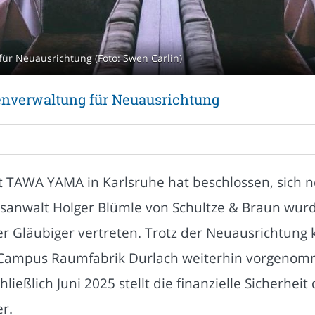
ür Neuausrichtung (Foto: Swen Carlin)
nverwaltung für Neuausrichtung
 TAWA YAMA in Karlsruhe hat beschlossen, sich n
htsanwalt Holger Blümle von Schultze & Braun wur
er Gläubiger vertreten. Trotz der Neuausrichtung
Campus Raumfabrik Durlach weiterhin vorgenomm
ließlich Juni 2025 stellt die finanzielle Sicherhe
er.