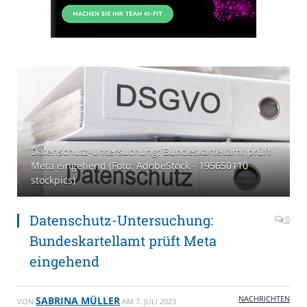
Datenschutz-Untersuchung: Bundeskartellamt prüft
Meta eingehend (Foto: AdobeStock - 195650110
stockpics)
Datenschutz-Untersuchung:
0
Bundeskartellamt prüft Meta
eingehend
NACHRICHTEN
SABRINA MÜLLER
VON
AM
7. JULI 2023